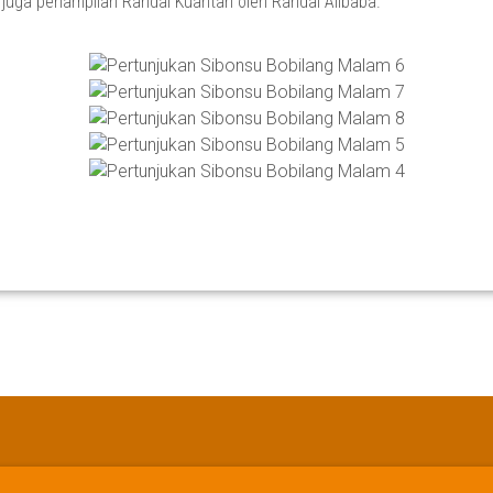
 juga penampilan Randai Kuantan oleh Randai Alibaba.