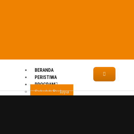
BERANDA
PERISTIWA
PROGRAM
Sekolah Budaya
Arsip Seni
Festival Sastra Melayu Riau
Riau Mangrove Art & Cultural Festival
SUKUSHOP
MAJALAH SUKUSENI