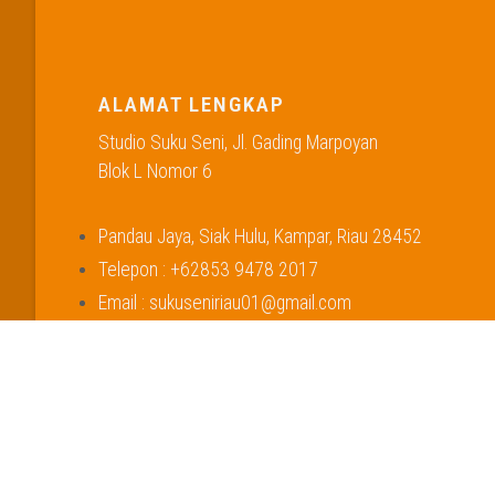
ALAMAT LENGKAP
Studio Suku Seni, Jl. Gading Marpoyan
Blok L Nomor 6
Pandau Jaya, Siak Hulu, Kampar, Riau 28452
Telepon : +62853 9478 2017
Email : sukuseniriau01@gmail.com