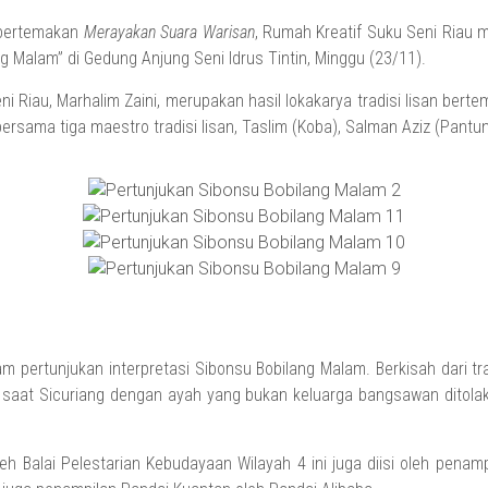
 bertemakan
Merayakan Suara Warisan
, Rumah Kreatif Suku Seni Riau me
 Malam” di Gedung Anjung Seni Idrus Tintin, Minggu (23/11).
i Riau, Marhalim Zaini, merupakan hasil lokakarya tradisi lisan bert
ersama tiga maestro tradisi lisan, Taslim (Koba), Salman Aziz (Pantun 
m pertunjukan interpretasi Sibonsu Bobilang Malam. Berkisah dari tr
 saat Sicuriang dengan ayah yang bukan keluarga bangsawan ditolak
h Balai Pelestarian Kebudayaan Wilayah 4 ini juga diisi oleh penampi