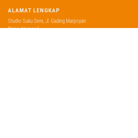
ALAMAT LENGKAP
Studio Suku Seni, Jl. Gading Marpoyan
Blok L Nomor 6
Pandau Jaya, Siak Hulu, Kampar, Riau 28452
Telepon : +62853 9478 2017
Email : sukuseniriau01@gmail.com