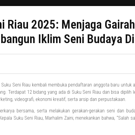
i Riau 2025: Menjaga Gairah 
angun Iklim Seni Budaya Di
 Suku Seni Riau kembali membuka pendaftaran anggota baru untuk an
g. Terdapat 12 bidang yang ada di Suku Seni Riau dan bisa dipilih leb
marketing, videografi, ekonomi kreatif, serta arsip dan perpustakaan.
rkarya bersama, serta melakukan gerakan-gerakan seni dan buday
. Kepala Suku Seni Riau, Marhalim Zaini, menekankan bahwa, “Salah