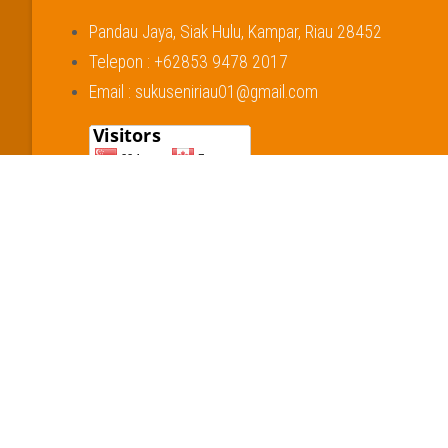
Pandau Jaya, Siak Hulu, Kampar, Riau 28452
Telepon : +62853 9478 2017
Email : sukuseniriau01@gmail.com
TENTANG
PROG
Profil dan Sejarah
Sekolah