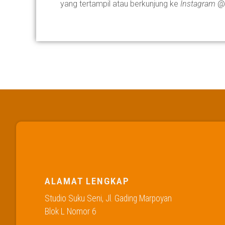
yang tertampil atau berkunjung ke
Instagram
@s
ALAMAT LENGKAP
Studio Suku Seni, Jl. Gading Marpoyan
Blok L Nomor 6