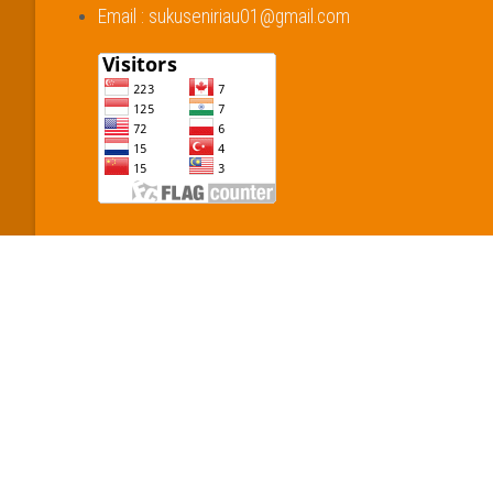
Email : sukuseniriau01@gmail.com
TENTANG
PROG
Profil dan Sejarah
Sekolah
Tim Manajemen
Arsip Se
Anggota Suku
Festival
Riau Man